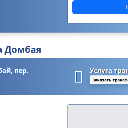
та Домбая
бай, пер.
Услуга тра
Заказать трансф