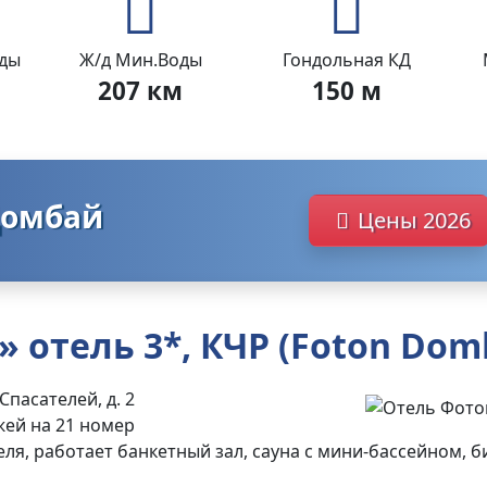
оды
Ж/д Мин.Воды
Гондольная КД
207 км
150 м
Домбай
Цены 2026
отель 3*, КЧР (Foton Dom
 Спасателей, д.
2
жей на 21
номер
теля, работает банкетный
зал, сауна с мини-бассейном, 