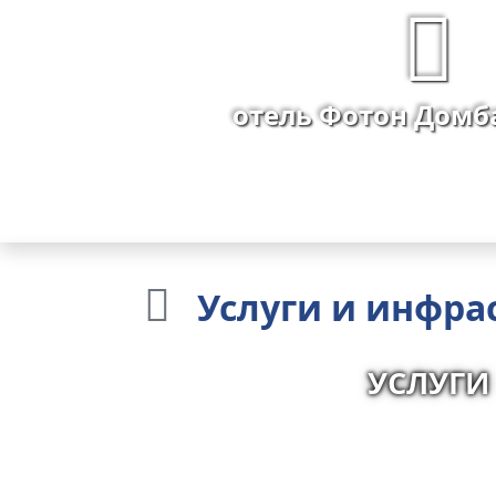
отель Фотон Домб
Услуги
и инфра
УСЛУГИ