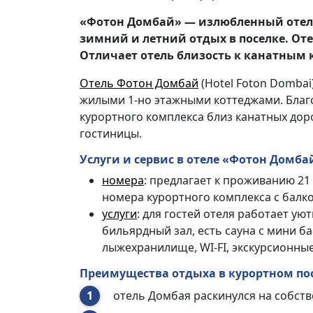
«Фотон Домбай» — излюбленный отел
зимний и летний отдых в поселке. От
Отличает отель близость к канатным
Отель Фотон Домбай
(Hotel Foton Dombai
жилыми 1-но
этажными коттеджами. Бла
курортного комплекса близ канатных до
гостиницы.
Услуги и сервис в отеле «Фотон Домба
номера
: предлагает к проживанию 21
номера курортного комплекса с балк
услуги
: для гостей отеля работает ую
бильярдный зал, есть сауна
с мини ба
лыжехранилище, WI-FI, экскурсионны
Преимущества отдыха в курортном пос
отель Домбая раскинулся на собст