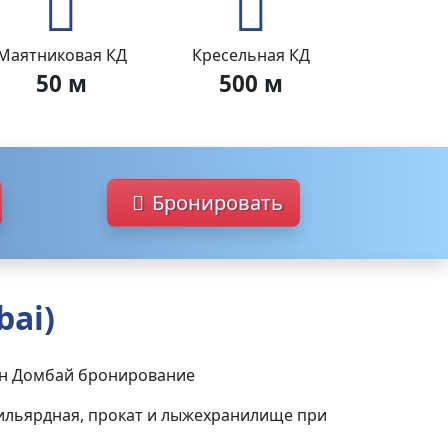
Маятниковая КД
Кресельная КД
50 м
500 м
Бронировать
bai)
бильярдная, прокат и
лыжехранилище при