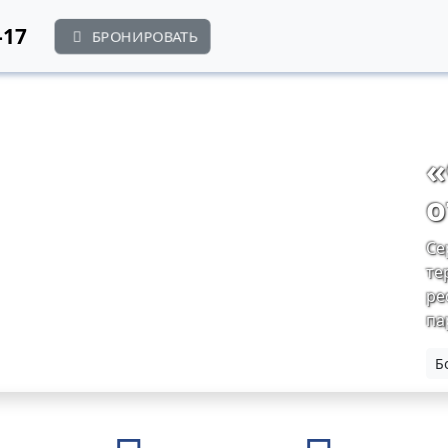
-17
БРОНИРОВАТЬ
«
о
Се
те
ре
па
Б