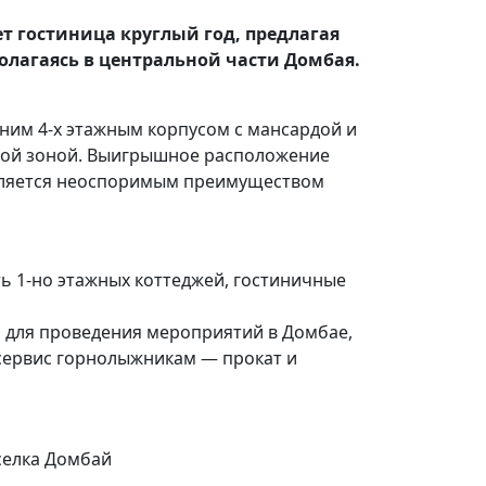
ет гостиница круглый год, предлагая
полагаясь в центральной части Домбая.
дним 4-х этажным корпусом с мансардой и
ной
зоной. Выигрышное расположение
является неоспоримым преимуществом
ть 1-но этажных
коттеджей, гостиничные
л для проведения мероприятий в Домбае,
 сервис горнолыжникам — прокат и
селка Домбай