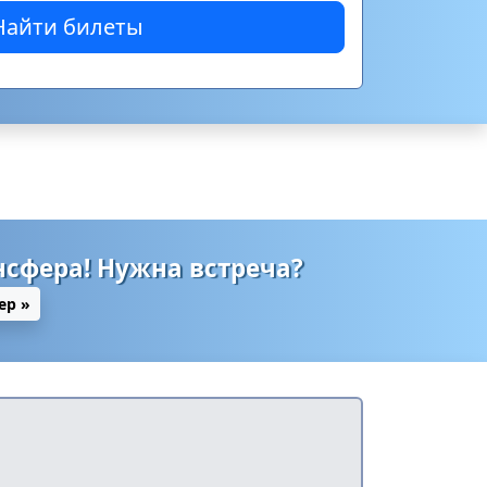
Найти билеты
нсфера! Нужна встреча?
ер »