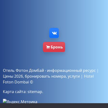
Бронь
Отель Фотон Домбай - информационный ресурс
|
Цены 2026
,
бронировать
номера
,
услуги
|
Hotel
Foton Dombai ©
Карта сайта:
sitemap
.